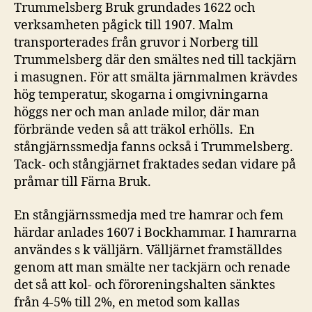
Trummelsberg Bruk grundades 1622 och
verksamheten pågick till 1907. Malm
transporterades från gruvor i Norberg till
Trummelsberg där den smältes ned till tackjärn
i masugnen. För att smälta järnmalmen krävdes
hög temperatur, skogarna i omgivningarna
höggs ner och man anlade milor, där man
förbrände veden så att träkol erhölls. En
stångjärnssmedja fanns också i Trummelsberg.
Tack- och stångjärnet fraktades sedan vidare på
pråmar till Färna Bruk.
En stångjärnssmedja med tre hamrar och fem
härdar anlades 1607 i Bockhammar. I hamrarna
användes s k välljärn. Välljärnet framställdes
genom att man smälte ner tackjärn och renade
det så att kol- och föroreningshalten sänktes
från 4-5% till 2%, en metod som kallas