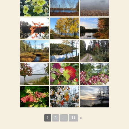
1
2
...
11
►