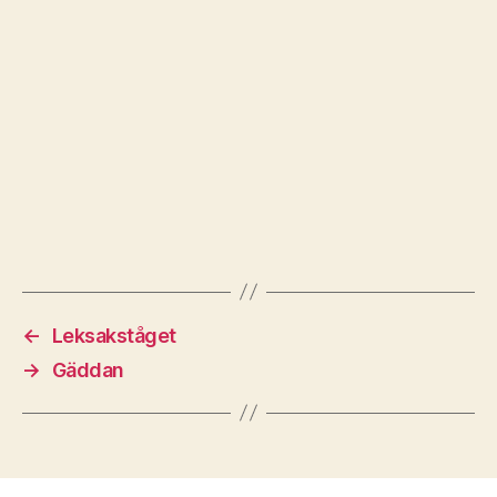
←
Leksakståget
→
Gäddan